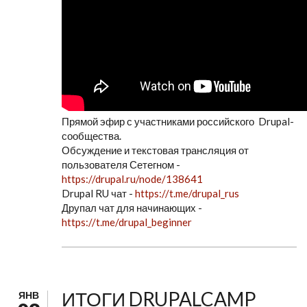
Прямой эфир с участниками российского Drupal-
сообщества.
Обсуждение и текстовая трансляция от
пользователя Сетегном -
https://drupal.ru/node/138641
Drupal RU чат -
https://t.me/drupal_rus
Друпал чат для начинающих -
https://t.me/drupal_beginner
ИТОГИ DRUPALCAMP
ЯНВ