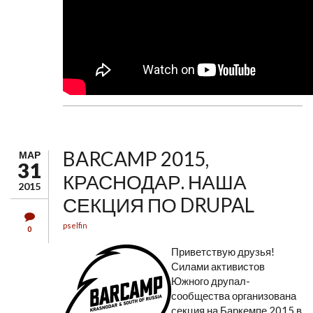
BARCAMP 2015,
МАР
31
КРАСНОДАР. НАША
2015
СЕКЦИЯ ПО DRUPAL
pselfin
0
Приветствую друзья!
Силами активистов
Южного друпал-
сообщества организована
секция на Баркемпе 2015 в