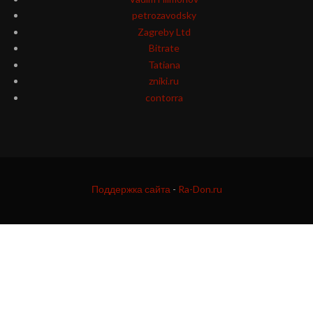
petrozavodsky
Zagreby Ltd
Bitrate
Tatiana
zniki.ru
contorra
Поддержка сайта
-
Ra-Don.ru