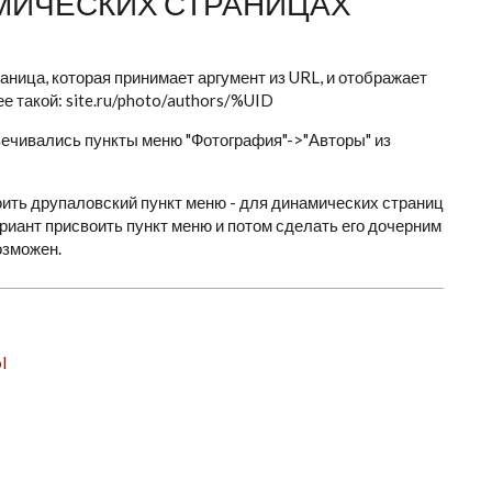
МИЧЕСКИХ СТРАНИЦАХ
аница, которая принимает аргумент из URL, и отображает
е такой: site.ru/photo/authors/%UID
вечивались пункты меню "Фотография"->"Авторы" из
оить друпаловский пункт меню - для динамических страниц
ариант присвоить пункт меню и потом сделать его дочерним
озможен.