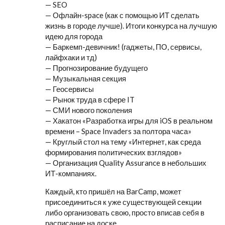
— SEO
— Офлайн-space (как с помощью ИТ сделать
жизнь в городе лучше). Итоги конкурса на лучшую
идею для города
— Баркемп-девичник! (гаджеты, ПО, сервисы,
лайфхаки и тд)
— Прогнозирование будущего
— Музыкальная секция
— Геосервисы
— Рынок труда в сфере IT
— СМИ нового поколения
— Хакатон «Разработка игры для iOS в реальном
времени – Space Invaders за полтора часа»
— Круглый стол на тему «Интернет, как среда
формирования политических взглядов»
— Организация Quality Assurance в небольших
ИТ-компаниях.
Каждый, кто пришёл на BarCamp, может
присоединиться к уже существующей секции
либо организовать свою, просто вписав себя в
расписание на доске.