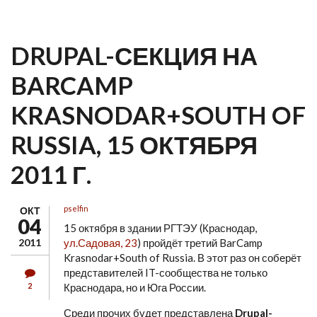
ГЛАВНОЕ МЕНЮ
DRUPAL-СЕКЦИЯ НА
BARCAMP
KRASNODAR+SOUTH OF
RUSSIA, 15 ОКТЯБРЯ
2011 Г.
pselfin
ОКТ
04
15 октября в здании РГТЭУ (Краснодар,
2011
ул.Садовая, 23
) пройдёт третий BarCamp
Krasnodar+South of Russia. В этот раз он соберёт
представителей IT-сообщества не только
2
Краснодара, но и Юга России.
Среди прочих будет представлена
Drupal-