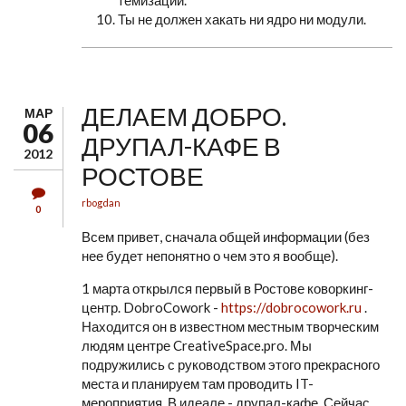
темизации.
Ты не должен хакать ни ядро ни модули.
ДЕЛАЕМ ДОБРО.
МАР
06
ДРУПАЛ-КАФЕ В
2012
РОСТОВЕ
rbogdan
0
Всем привет, сначала общей информации (без
нее будет непонятно о чем это я вообще).
1 марта открылся первый в Ростове коворкинг-
центр. DobroCowork -
https://dobrocowork.ru
.
Находится он в известном местным творческим
людям центре CreativeSpace.pro. Мы
подружились с руководством этого прекрасного
места и планируем там проводить IT-
мероприятия. В идеале - друпал-кафе. Сейчас,