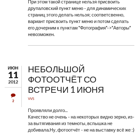
При этом такой странице нельзя присвоить
друпаловский пункт меню - для динамических
страниц этого делать нельзя; соответсвенно,
вариант присвоить пункт меню и потом сделать
его дочерним к пунктам "Фотография"->"Авторы"
невозможен.
НЕБОЛЬШОЙ
ИЮН
11
ФОТООТЧЁТ СО
2012
ВСТРЕЧИ 1 ИЮНЯ
VVS
2
Проявляли долго...
Качество не очень - на некоторых видно зерно, из-
за вытягивания из темноты, вспышка не
добивала.Ну, фотоотчёт - не на выставку всё же :)